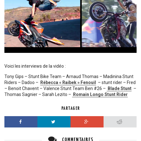
Voici les interviews de la vidéo :
Tony Gips – Stunt Bike Team – Arnaud Thomas – Madinina Stunt
Riders – Dadoo –
Rébecca « Raibek » Fenouil
– stunt rider – Fred
– Benoit Chavent – Valence Stunt Team Ben #26 –
Blade Stunt
–
Thomas Sagnier – Sarah Lezito –
Romain Longo Stunt Rider
PARTAGER
Facebook
Twitter
Google+
Reddit
COMMENTAIRES