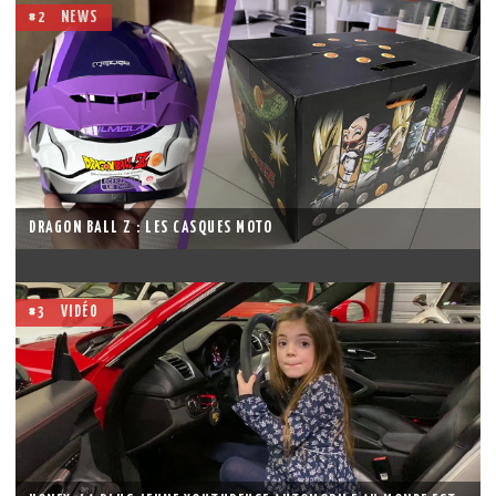
#2
NEWS
DRAGON BALL Z : LES CASQUES MOTO
#3
VIDÉO