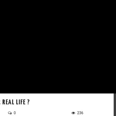
 REAL LIFE ?
0
236