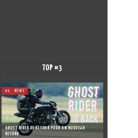
TOP #3
#1
NEWS
GHOST RIDER DE RETOUR POUR UN NOUVEAU
RECORD