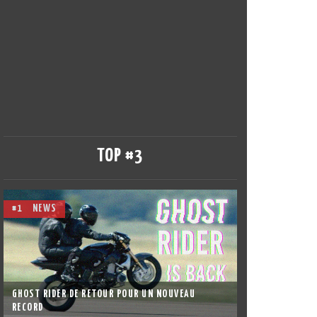
TOP #3
#1
NEWS
GHOST RIDER DE RETOUR POUR UN NOUVEAU
RECORD